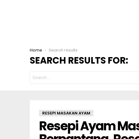
You are here:
Home
Search results
SEARCH RESULTS FOR:
SEARCH
FOR:
RESEPI MASAKAN AYAM
Resepi Ayam Masa
Berpantang. Rese