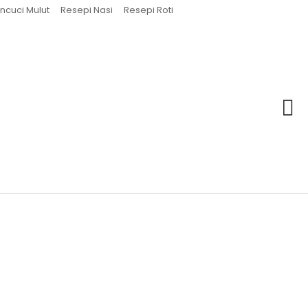
ncuci Mulut
Resepi Nasi
Resepi Roti