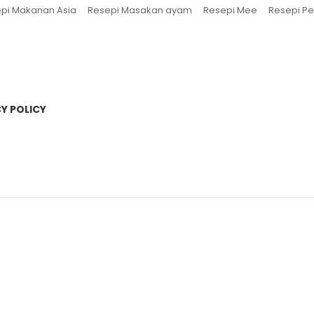
pi Makanan Asia
Resepi Masakan ayam
Resepi Mee
Resepi Pe
Y POLICY