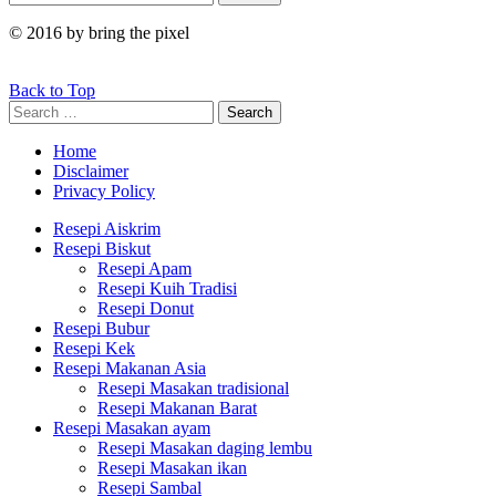
for:
© 2016 by bring the pixel
Back to Top
Search
Search
for:
Home
Disclaimer
Privacy Policy
Resepi Aiskrim
Resepi Biskut
Resepi Apam
Resepi Kuih Tradisi
Resepi Donut
Resepi Bubur
Resepi Kek
Resepi Makanan Asia
Resepi Masakan tradisional
Resepi Makanan Barat
Resepi Masakan ayam
Resepi Masakan daging lembu
Resepi Masakan ikan
Resepi Sambal