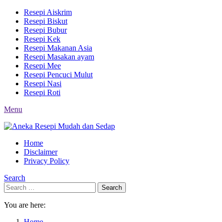
Resepi Aiskrim
Resepi Biskut
Resepi Bubur
Resepi Kek
Resepi Makanan Asia
Resepi Masakan ayam
Resepi Mee
Resepi Pencuci Mulut
Resepi Nasi
Resepi Roti
Menu
Home
Disclaimer
Privacy Policy
Search
Search
Search
for:
You are here:
Home