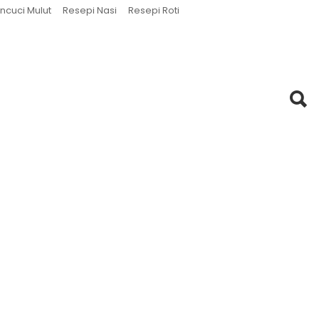
ncuci Mulut
Resepi Nasi
Resepi Roti