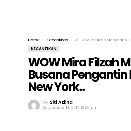
You are here:
Home
Kecantikan
WOW Mira Filzah Menyerlah Dengan Busana Pengantin Di Pentas Fesyen
KECANTIKAN
WOW Mira Filzah 
Busana Pengantin 
New York..
by
Siti Azlina
September 14, 2017, 12:26 pm