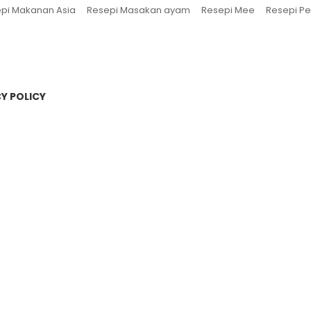
pi Makanan Asia
Resepi Masakan ayam
Resepi Mee
Resepi Pe
Y POLICY