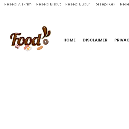
Resepi Aiskrim
Resepi Biskut
Resepi Bubur
Resepi Kek
Rese
HOME
DISCLAIMER
PRIVAC