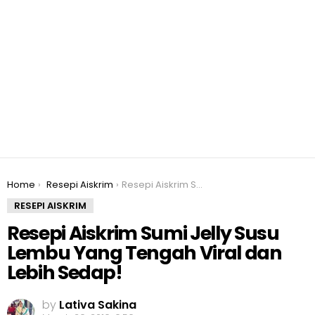
You are here:
Home
Resepi Aiskrim
Resepi Aiskrim Sumi Jelly Susu Lembu Yang Tengah Viral dan Lebih Sedap!
RESEPI AISKRIM
Resepi Aiskrim Sumi Jelly Susu
Lembu Yang Tengah Viral dan
Lebih Sedap!
by
Lativa Sakina