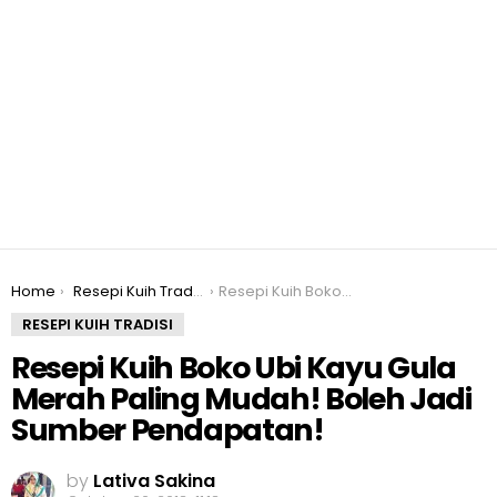
You are here:
Home
Resepi Kuih Tradisi
Resepi Kuih Boko Ubi Kayu Gula Merah Paling Mudah! Boleh Jadi Sumber Pendapatan!
RESEPI KUIH TRADISI
Resepi Kuih Boko Ubi Kayu Gula
Merah Paling Mudah! Boleh Jadi
Sumber Pendapatan!
by
Lativa Sakina