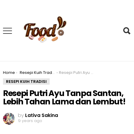
You are here:
Home
Resepi Kuih Tradisi
Resepi Putri Ayu Tanpa Santan, Lebih Tahan Lama dan Lembut!
RESEPI KUIH TRADISI
Resepi Putri Ayu Tanpa Santan,
Lebih Tahan Lama dan Lembut!
by
Lativa Sakina
9 years ago