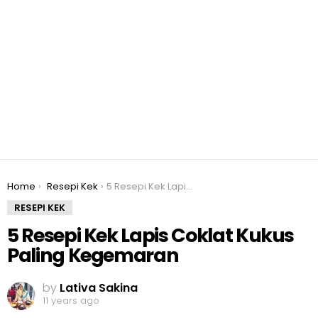
You are here:
Home
Resepi Kek
5 Resepi Kek Lapis Coklat Kukus Paling Kegemaran
RESEPI KEK
5 Resepi Kek Lapis Coklat Kukus
Paling Kegemaran
by
Lativa Sakina
11 years ago