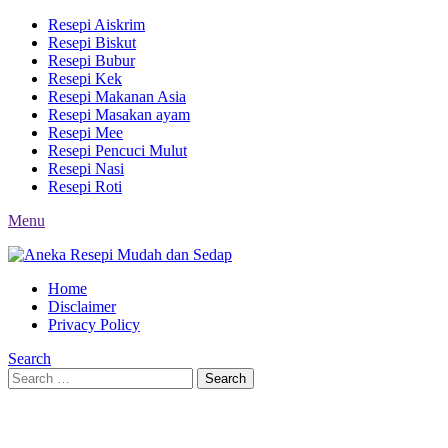
Resepi Aiskrim
Resepi Biskut
Resepi Bubur
Resepi Kek
Resepi Makanan Asia
Resepi Masakan ayam
Resepi Mee
Resepi Pencuci Mulut
Resepi Nasi
Resepi Roti
Menu
Home
Disclaimer
Privacy Policy
Search
Search
Search
for: