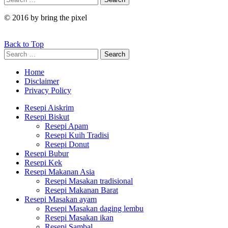
for:
© 2016 by bring the pixel
Back to Top
Search
Search
for:
Home
Disclaimer
Privacy Policy
Resepi Aiskrim
Resepi Biskut
Resepi Apam
Resepi Kuih Tradisi
Resepi Donut
Resepi Bubur
Resepi Kek
Resepi Makanan Asia
Resepi Masakan tradisional
Resepi Makanan Barat
Resepi Masakan ayam
Resepi Masakan daging lembu
Resepi Masakan ikan
Resepi Sambal