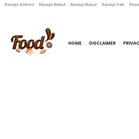
Resepi Aiskrim
Resepi Biskut
Resepi Bubur
Resepi Kek
Rese
HOME
DISCLAIMER
PRIVAC