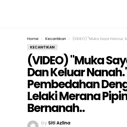
You are here:
Home
Kecantikan
(VIDEO) "Muka Saya Hancur, Mereput Dan Keluar Nanah." Padah Buat Pembedahan Dengan Doktor Palsu, Lelaki Merana Pi
KECANTIKAN
(VIDEO) "Muka Say
Dan Keluar Nanah.
Pembedahan Denga
Lelaki Merana Pipi
Bernanah..
by
Siti Azlina