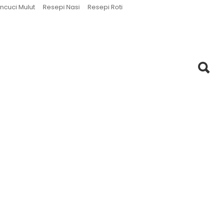
ncuci Mulut
Resepi Nasi
Resepi Roti