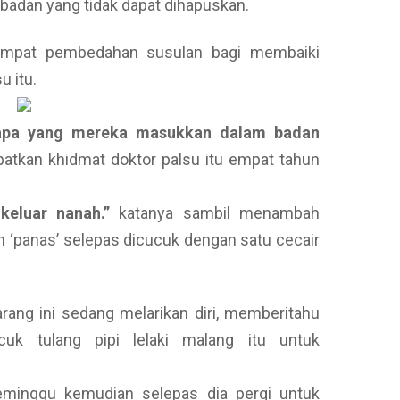
badan yang tidak dapat dihapuskan.
ui empat pembedahan susulan bagi membaiki
u itu.
u apa yang mereka masukkan dalam badan
tkan khidmat doktor palsu itu empat tahun
keluar nanah.”
katanya sambil menambah
 ‘panas’ selepas dicucuk dengan satu cecair
arang ini sedang melarikan diri, memberitahu
k tulang pipi lelaki malang itu untuk
seminggu kemudian selepas dia pergi untuk