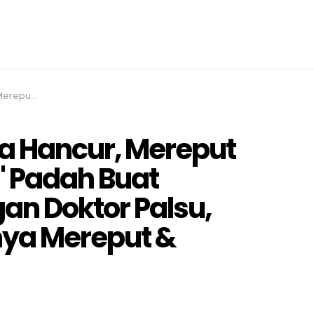
pinya Mereput & Bernanah..
a Hancur, Mereput
" Padah Buat
n Doktor Palsu,
nya Mereput &