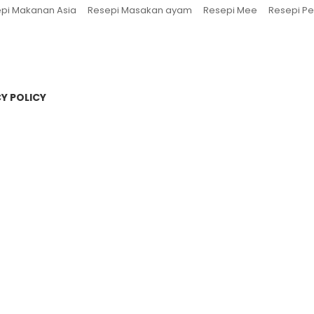
pi Makanan Asia
Resepi Masakan ayam
Resepi Mee
Resepi Pe
Y POLICY