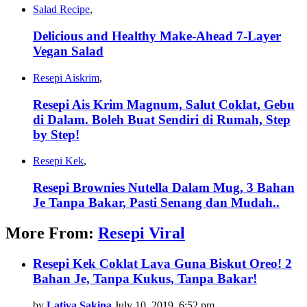
Salad Recipe
,
Delicious and Healthy Make-Ahead 7-Layer
Vegan Salad
Resepi Aiskrim
,
Resepi Ais Krim Magnum, Salut Coklat, Gebu
di Dalam. Boleh Buat Sendiri di Rumah, Step
by Step!
Resepi Kek
,
Resepi Brownies Nutella Dalam Mug, 3 Bahan
Je Tanpa Bakar, Pasti Senang dan Mudah..
More From:
Resepi Viral
Resepi Kek Coklat Lava Guna Biskut Oreo! 2
Bahan Je, Tanpa Kukus, Tanpa Bakar!
by
Lativa Sakina
July 10, 2019, 6:52 pm