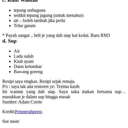
c. Kulit Wantan
tepung serbaguna
sedikit tepung jagung (untuk menabur)
air – boleh tambah jika perlu
Telur garam
* Payah sangat .. beli je yang dah siap kat kedai. Baru RM3
d. Sup
Air
Lada sulah
Kiub ayam
Daun ketumbar
Bawang goreng
Resipi saya ringkas. Resipi sejak remaja.
P/s : saya tak ada restoren ye. Terima kasih
Ini wantan yang dah siap. Saya suka makan bersama sup…
masukkan je dalam sup hingga masak
Sumber: Adam Corrie
Kredit:
Penmerahpress
See more