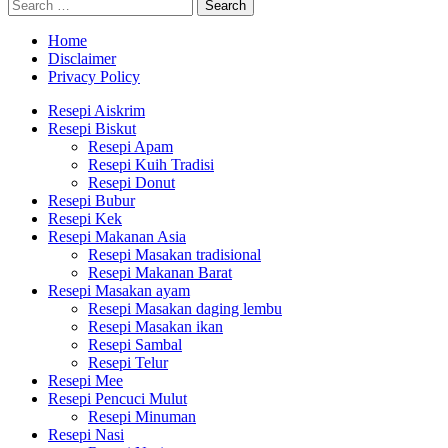
Search
Search
for:
Home
Disclaimer
Privacy Policy
Resepi Aiskrim
Resepi Biskut
Resepi Apam
Resepi Kuih Tradisi
Resepi Donut
Resepi Bubur
Resepi Kek
Resepi Makanan Asia
Resepi Masakan tradisional
Resepi Makanan Barat
Resepi Masakan ayam
Resepi Masakan daging lembu
Resepi Masakan ikan
Resepi Sambal
Resepi Telur
Resepi Mee
Resepi Pencuci Mulut
Resepi Minuman
Resepi Nasi