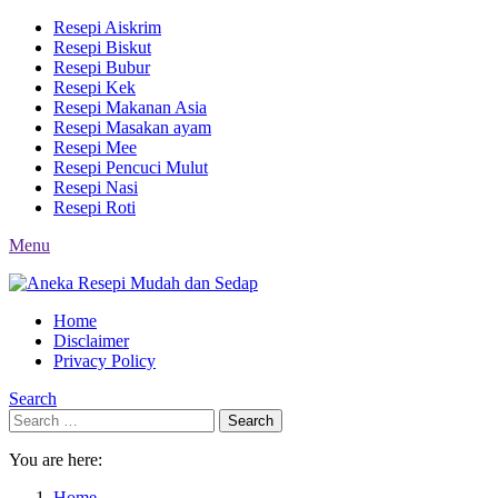
Resepi Aiskrim
Resepi Biskut
Resepi Bubur
Resepi Kek
Resepi Makanan Asia
Resepi Masakan ayam
Resepi Mee
Resepi Pencuci Mulut
Resepi Nasi
Resepi Roti
Menu
Home
Disclaimer
Privacy Policy
Search
Search
Search
for:
You are here:
Home