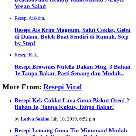
Vegan Salad
Resepi Aiskrim
,
Resepi Ais Krim Magnum, Salut Coklat, Gebu
di Dalam. Boleh Buat Sendiri di Rumah, Step
by Step!
Resepi Kek
,
Resepi Brownies Nutella Dalam Mug, 3 Bahan
Je Tanpa Bakar, Pasti Senang dan Mudah..
More From:
Resepi Viral
Resepi Kek Coklat Lava Guna Biskut Oreo! 2
Bahan Je, Tanpa Kukus, Tanpa Bakar!
by
Lativa Sakina
July 10, 2019, 6:52 pm
Resepi Lemang Guna Tin Minuman! Mudah