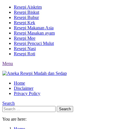
Resepi Aiskrim
Resepi Biskut
Resepi Bubur
Resepi Kek
Resepi Makanan Asia
Resepi Masakan ayam
Resepi Mee
Resepi Pencuci Mulut
Resepi Nasi
Resepi Roti
Menu
Home
Disclaimer
Privacy Policy
Search
Search
Search
for:
You are here:
Home