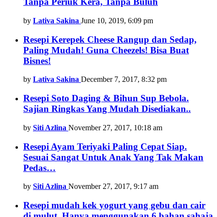
Tanpa Periuk Kera, Tanpa Buluh
by
Lativa Sakina
June 10, 2019, 6:09 pm
Resepi Kerepek Cheese Rangup dan Sedap,
Paling Mudah! Guna Cheezels! Bisa Buat
Bisnes!
by
Lativa Sakina
December 7, 2017, 8:32 pm
Resepi Soto Daging & Bihun Sup Bebola.
Sajian Ringkas Yang Mudah Disediakan..
by
Siti Azlina
November 27, 2017, 10:18 am
Resepi Ayam Teriyaki Paling Cepat Siap.
Sesuai Sangat Untuk Anak Yang Tak Makan
Pedas…
by
Siti Azlina
November 27, 2017, 9:17 am
Resepi mudah kek yogurt yang gebu dan cair
di mulut. Hanya menggunakan 6 bahan sahaja