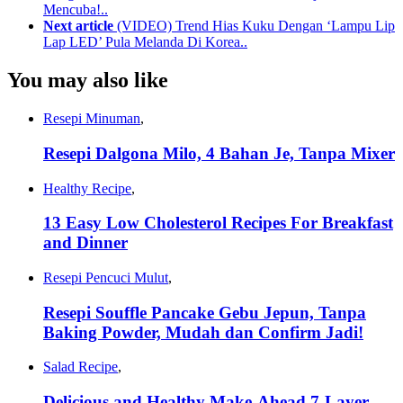
Mencuba!..
Next article
(VIDEO) Trend Hias Kuku Dengan ‘Lampu Lip
Lap LED’ Pula Melanda Di Korea..
You may also like
Resepi Minuman
,
Resepi Dalgona Milo, 4 Bahan Je, Tanpa Mixer
Healthy Recipe
,
13 Easy Low Cholesterol Recipes For Breakfast
and Dinner
Resepi Pencuci Mulut
,
Resepi Souffle Pancake Gebu Jepun, Tanpa
Baking Powder, Mudah dan Confirm Jadi!
Salad Recipe
,
Delicious and Healthy Make-Ahead 7-Layer