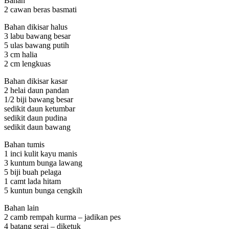
Bahan
2 cawan beras basmati
Bahan dikisar halus
3 labu bawang besar
5 ulas bawang putih
3 cm halia
2 cm lengkuas
Bahan dikisar kasar
2 helai daun pandan
1/2 biji bawang besar
sedikit daun ketumbar
sedikit daun pudina
sedikit daun bawang
Bahan tumis
1 inci kulit kayu manis
3 kuntum bunga lawang
5 biji buah pelaga
1 camt lada hitam
5 kuntun bunga cengkih
Bahan lain
2 camb rempah kurma – jadikan pes
4 batang serai – diketuk