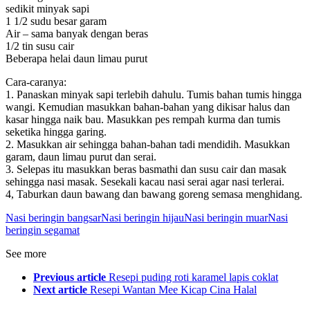
sedikit minyak sapi
1 1/2 sudu besar garam
Air – sama banyak dengan beras
1/2 tin susu cair
Beberapa helai daun limau purut
Cara-caranya:
1. Panaskan minyak sapi terlebih dahulu. Tumis bahan tumis hingga
wangi. Kemudian masukkan bahan-bahan yang dikisar halus dan
kasar hingga naik bau. Masukkan pes rempah kurma dan tumis
seketika hingga garing.
2. Masukkan air sehingga bahan-bahan tadi mendidih. Masukkan
garam, daun limau purut dan serai.
3. Selepas itu masukkan beras basmathi dan susu cair dan masak
sehingga nasi masak. Sesekali kacau nasi serai agar nasi terlerai.
4, Taburkan daun bawang dan bawang goreng semasa menghidang.
Nasi beringin bangsar
Nasi beringin hijau
Nasi beringin muar
Nasi
beringin segamat
See more
Previous article
Resepi puding roti karamel lapis coklat
Next article
Resepi Wantan Mee Kicap Cina Halal