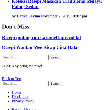
Koleksi Resepi Masakan Tradisional Melayu
Paling Sedap
by
Lativa Sakina
November 2, 2015, 10:07 pm
Don't Miss
Resepi puding roti karamel lapis coklat
Resepi Wantan Mee Kicap Cina Halal
Search
Search
for:
© 2016 by bring the pixel
Back to Top
Search
Search
for:
Home
Disclaimer
Privacy Policy
Resepi Aiskrim