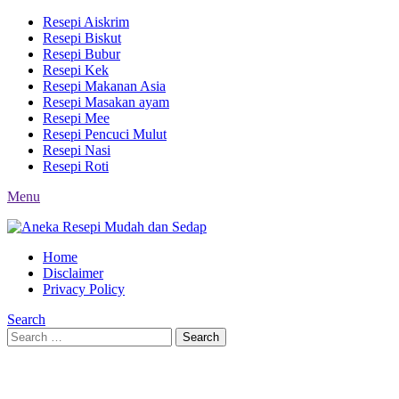
Resepi Aiskrim
Resepi Biskut
Resepi Bubur
Resepi Kek
Resepi Makanan Asia
Resepi Masakan ayam
Resepi Mee
Resepi Pencuci Mulut
Resepi Nasi
Resepi Roti
Menu
Home
Disclaimer
Privacy Policy
Search
Search
Search
for: