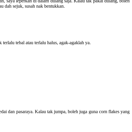
, saya leperkan di dalam dulang saja. Kalau tak pakai dulang, boleh
au dah sejuk, susah nak bentukkan.
terlalu tebal atau terlalu halus, agak-agaklah ya.
edai dan pasaraya. Kalau tak jumpa, boleh juga guna corn flakes yang