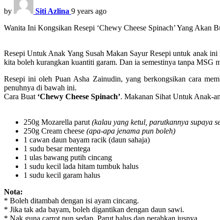
by
Siti Azlina
9 years ago
Wanita Ini Kongsikan Resepi ‘Chewy Cheese Spinach’ Yang Akan B
Resepi Untuk Anak Yang Susah Makan Sayur Resepi untuk anak ini me
kita boleh kurangkan kuantiti garam. Dan ia semestinya tanpa MSG 
Resepi ini oleh Puan Asha Zainudin, yang berkongsikan cara membu
penuhnya di bawah ini.
Cara Buat
‘Chewy Cheese Spinach’
. Makanan Sihat Untuk Anak-ana
250g Mozarella parut
(kalau yang ketul, parutkannya supaya s
250g Cream cheese
(apa-apa jenama pun boleh)
1 cawan daun bayam racik (daun sahaja)
1 sudu besar mentega
1 ulas bawang putih cincang
1 sudu kecil lada hitam tumbuk halus
1 sudu kecil garam halus
Nota:
* Boleh ditambah dengan isi ayam cincang.
* Jika tak ada bayam, boleh digantikan dengan daun sawi.
* Nak guna carrot pun sedap. Parut halus dan perahkan jusnya.