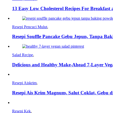
13 Easy Low Cholesterol Recipes For Breakfast
Resepi Pencuci Mulut
,
Resepi Souffle Pancake Gebu Jepun, Tanpa Ba
Salad Recipe
,
Delicious and Healthy Make-Ahead 7-Layer Veg
Resepi Aiskrim
,
Resepi Ais Krim Magnum, Salut Coklat, Gebu di
Resepi Kek
,