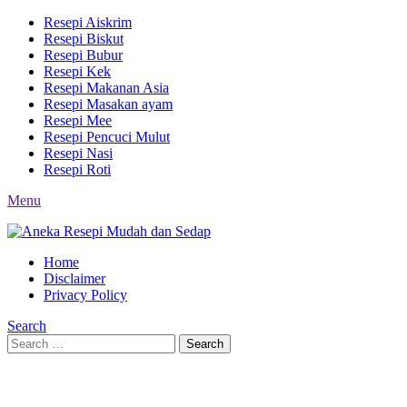
Resepi Aiskrim
Resepi Biskut
Resepi Bubur
Resepi Kek
Resepi Makanan Asia
Resepi Masakan ayam
Resepi Mee
Resepi Pencuci Mulut
Resepi Nasi
Resepi Roti
Menu
Home
Disclaimer
Privacy Policy
Search
Search
Search
for: