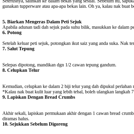
Seterusnya, salinkan ke dalam bekas yang sesuai. Sebelum itu, sapu
gunakan tupperware atau apa-apa bekas lain. Oh ya, kalau nak buat b
5. Biarkan Mengeras Dalam Peti Sejuk
Apabila adunan tadi dah sejuk pada suhu bilik, masukkan ke dalam pet
6. Potong
Setelah keluar peti sejuk, potongkan ikut saiz yang anda suka. Nak te
7. Salut Tepung
Selepas dipotong, mandikan dgn 1/2 cawan tepung gandum.
8. Celupkan Telur
Kemudian, celupkan ke dalam 2 biji telur yang dah dipukul perlaha
*Kalau nak buat kulit luar yang lebih tebal, boleh ulangkan langkah 7
9. Lapiskan Dengan Bread Crumbs
Akhir sekali, lapiskan permukaan akhir dengan 1 cawan bread crumbs.
diramas halus.
10. Sejukkan Sebelum Digoreng