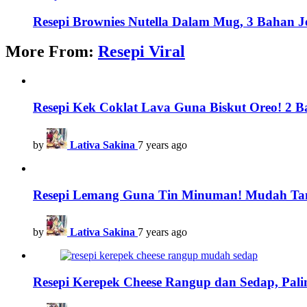
Resepi Brownies Nutella Dalam Mug, 3 Bahan J
More From:
Resepi Viral
Resepi Kek Coklat Lava Guna Biskut Oreo! 2 
by
Lativa Sakina
7 years ago
Resepi Lemang Guna Tin Minuman! Mudah Tan
by
Lativa Sakina
7 years ago
Resepi Kerepek Cheese Rangup dan Sedap, Pali