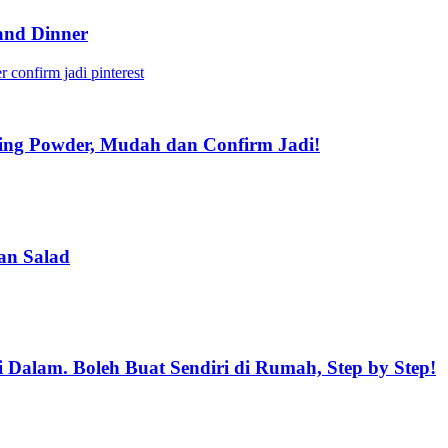
 and Dinner
king Powder, Mudah dan Confirm Jadi!
an Salad
 Dalam. Boleh Buat Sendiri di Rumah, Step by Step!