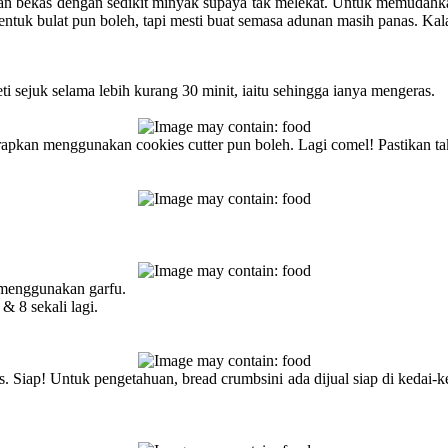
kan bekas dengan sedikit minyak supaya tak melekat. Untuk memudahkan
entuk bulat pun boleh, tapi mesti buat semasa adunan masih panas. Kal
i sejuk selama lebih kurang 30 minit, iaitu sehingga ianya mengeras.
rapkan menggunakan cookies cutter pun boleh. Lagi comel! Pastikan tak 
n menggunakan garfu.
 & 8 sekali lagi.
 Siap! Untuk pengetahuan, bread crumbsini ada dijual siap di kedai-k