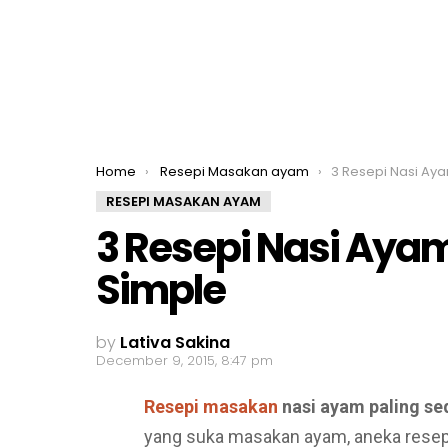
You are here:
Home
Resepi Masakan ayam
3 Resepi Nasi Ayam Pa
RESEPI MASAKAN AYAM
3 Resepi Nasi Aya
Simple
by
Lativa Sakina
December 9, 2015, 8:47 pm
Resepi masakan
nasi ayam paling se
yang suka masakan ayam, aneka resepi