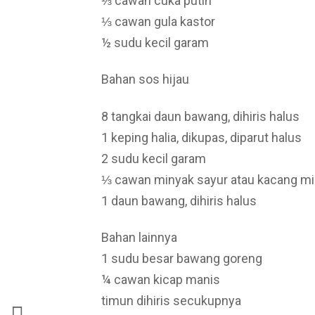
⅓ cawan cuka putih
⅓ cawan gula kastor
½ sudu kecil garam
Bahan sos hijau
8 tangkai daun bawang, dihiris halus
1 keping halia, dikupas, diparut halus
2 sudu kecil garam
⅓ cawan minyak sayur atau kacang m
1 daun bawang, dihiris halus
Bahan lainnya
1 sudu besar bawang goreng
¼ cawan kicap manis
timun dihiris secukupnya