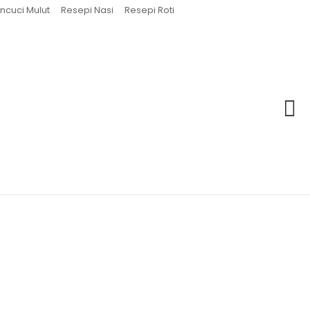
ncuci Mulut
Resepi Nasi
Resepi Roti