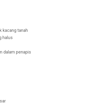
k kacang tanah
g halus
an dalam penapis
asar