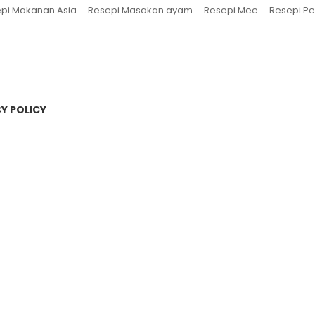
pi Makanan Asia
Resepi Masakan ayam
Resepi Mee
Resepi Pe
Y POLICY