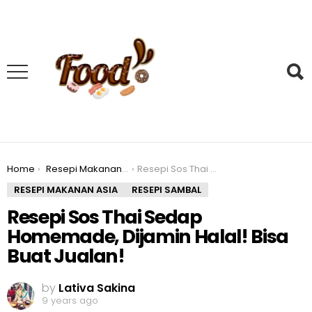
You are here:
Home
Resepi Makanan Asia
Resepi Sos Thai Sedap Homemade, Dijamin Halal! Bisa Buat Jualan!
RESEPI MAKANAN ASIA
RESEPI SAMBAL
Resepi Sos Thai Sedap
Homemade, Dijamin Halal! Bisa
Buat Jualan!
by
Lativa Sakina
9 years ago