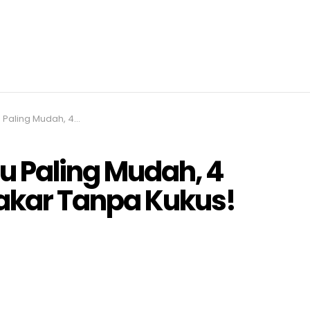
han Je! Tanpa Bakar Tanpa Kukus!
u Paling Mudah, 4
akar Tanpa Kukus!