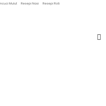
ncuci Mulut
Resepi Nasi
Resepi Roti