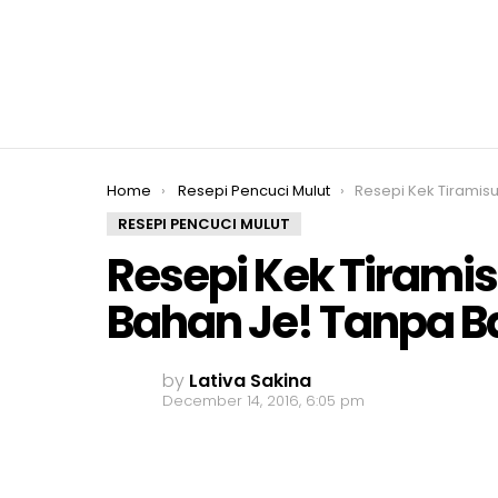
You are here:
Home
Resepi Pencuci Mulut
Resepi Kek Tiramisu Paling Mudah, 4 Ba
RESEPI PENCUCI MULUT
Resepi Kek Tiramis
Bahan Je! Tanpa B
by
Lativa Sakina
December 14, 2016, 6:05 pm