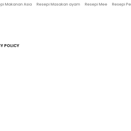
pi Makanan Asia
Resepi Masakan ayam
Resepi Mee
Resepi Pe
Y POLICY