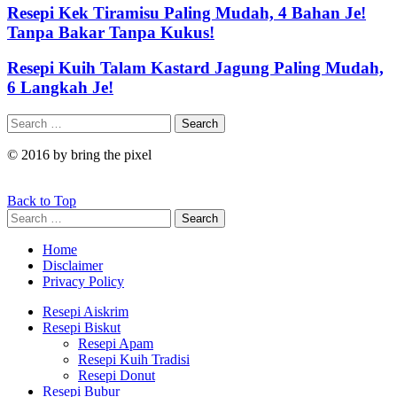
Resepi Kek Tiramisu Paling Mudah, 4 Bahan Je!
Tanpa Bakar Tanpa Kukus!
Resepi Kuih Talam Kastard Jagung Paling Mudah,
6 Langkah Je!
Search
Search
for:
© 2016 by bring the pixel
Back to Top
Search
Search
for:
Home
Disclaimer
Privacy Policy
Resepi Aiskrim
Resepi Biskut
Resepi Apam
Resepi Kuih Tradisi
Resepi Donut
Resepi Bubur