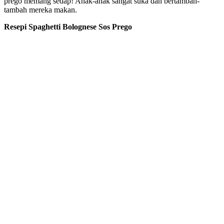
prego memang sedap! Anak-anak sangat suka dan bertambah-
tambah mereka makan.
Resepi Spaghetti Bolognese Sos Prego