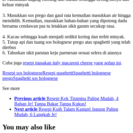
keluar minyak
3. Masukkan sos prego dan gaul rata kemudian masukkan air hingga
mendidih. Kemudian, masukkan bahan-bahan yang dipotong dadu
bersama cendawan pas tu letakkan sikit garam secukup rasa.
4. Kacau sehingga kuah menjadi sedikit kering dan terbit minyak.
5. Tutup api dan tuang sos bolognese prego atas spaghetti yang telah
direbus
6. Taburkan sikit parutan keju parmesan sesuai selera di atasnya
Cuba juga
resepi masakan italy macaroni cheese yang sedap ini
.
Resepi sos bolognese
Resepi spaghetti
Spaghetti bolognese
prego
Spaghetti sos bolognese
See more
Previous article
Resepi Kek Tiramisu Paling Mudah, 4
Bahan Je! Tanpa Bakar Tanpa Kukus!
Next article
Resepi Kuih Talam Kastard Jagung Paling
Mudah, 6 Langkah Je!
You may also like