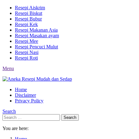
Resepi Aiskrim
Resepi Biskut
Resepi Bubur
Resepi Kek
Resepi Makanan Asia
Resepi Masakan ayam
Resepi Mee
Resepi Pencuci Mulut
Resepi Nasi
Resepi Roti
Menu
Home
Disclaimer
Privacy Policy
Search
Search
Search
for:
You are here:
Home