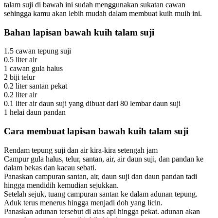
talam suji di bawah ini sudah menggunakan sukatan cawan
sehingga kamu akan lebih mudah dalam membuat kuih muih ini.
Bahan lapisan bawah kuih talam suji
1.5 cawan tepung suji
0.5 liter air
1 cawan gula halus
2 biji telur
0.2 liter santan pekat
0.2 liter air
0.1 liter air daun suji yang dibuat dari 80 lembar daun suji
1 helai daun pandan
Cara membuat lapisan bawah kuih talam suji
Rendam tepung suji dan air kira-kira setengah jam
Campur gula halus, telur, santan, air, air daun suji, dan pandan ke
dalam bekas dan kacau sebati.
Panaskan campuran santan, air, daun suji dan daun pandan tadi
hingga mendidih kemudian sejukkan.
Setelah sejuk, tuang campuran santan ke dalam adunan tepung.
Aduk terus menerus hingga menjadi doh yang licin.
Panaskan adunan tersebut di atas api hingga pekat. adunan akan