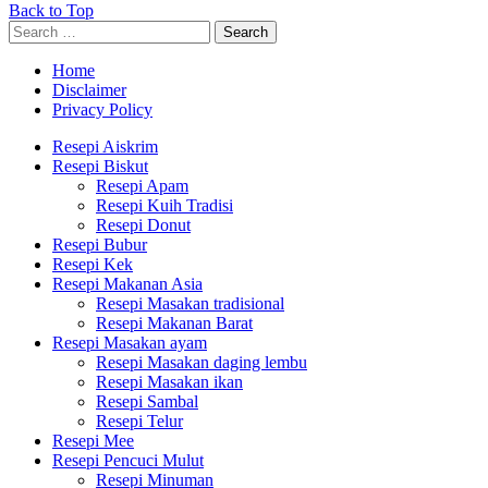
Back to Top
Search
Search
for:
Home
Disclaimer
Privacy Policy
Resepi Aiskrim
Resepi Biskut
Resepi Apam
Resepi Kuih Tradisi
Resepi Donut
Resepi Bubur
Resepi Kek
Resepi Makanan Asia
Resepi Masakan tradisional
Resepi Makanan Barat
Resepi Masakan ayam
Resepi Masakan daging lembu
Resepi Masakan ikan
Resepi Sambal
Resepi Telur
Resepi Mee
Resepi Pencuci Mulut
Resepi Minuman