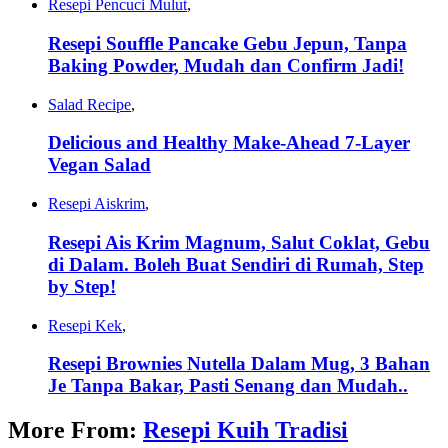
Resepi Pencuci Mulut
,
Resepi Souffle Pancake Gebu Jepun, Tanpa
Baking Powder, Mudah dan Confirm Jadi!
Salad Recipe
,
Delicious and Healthy Make-Ahead 7-Layer
Vegan Salad
Resepi Aiskrim
,
Resepi Ais Krim Magnum, Salut Coklat, Gebu
di Dalam. Boleh Buat Sendiri di Rumah, Step
by Step!
Resepi Kek
,
Resepi Brownies Nutella Dalam Mug, 3 Bahan
Je Tanpa Bakar, Pasti Senang dan Mudah..
More From:
Resepi Kuih Tradisi