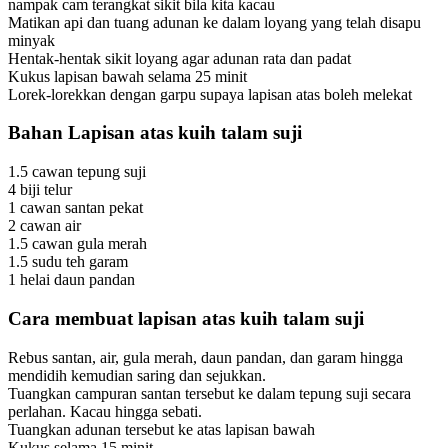
nampak cam terangkat sikit bila kita kacau
Matikan api dan tuang adunan ke dalam loyang yang telah disapu
minyak
Hentak-hentak sikit loyang agar adunan rata dan padat
Kukus lapisan bawah selama 25 minit
Lorek-lorekkan dengan garpu supaya lapisan atas boleh melekat
Bahan Lapisan atas kuih talam suji
1.5 cawan tepung suji
4 biji telur
1 cawan santan pekat
2 cawan air
1.5 cawan gula merah
1.5 sudu teh garam
1 helai daun pandan
Cara membuat lapisan atas kuih talam suji
Rebus santan, air, gula merah, daun pandan, dan garam hingga
mendidih kemudian saring dan sejukkan.
Tuangkan campuran santan tersebut ke dalam tepung suji secara
perlahan. Kacau hingga sebati.
Tuangkan adunan tersebut ke atas lapisan bawah
Kukus selama 15 minit