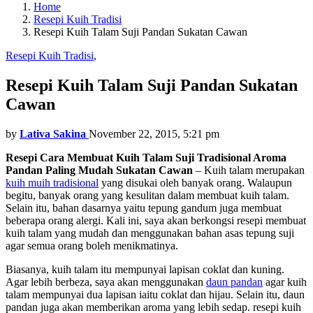
Home
Resepi Kuih Tradisi
Resepi Kuih Talam Suji Pandan Sukatan Cawan
Resepi Kuih Tradisi
,
Resepi Kuih Talam Suji Pandan Sukatan
Cawan
by
Lativa Sakina
November 22, 2015, 5:21 pm
Resepi Cara Membuat Kuih Talam Suji Tradisional Aroma
Pandan Paling Mudah Sukatan Cawan
– Kuih talam merupakan
kuih muih tradisional
yang disukai oleh banyak orang. Walaupun
begitu, banyak orang yang kesulitan dalam membuat kuih talam.
Selain itu, bahan dasarnya yaitu tepung gandum juga membuat
beberapa orang alergi. Kali ini, saya akan berkongsi resepi membuat
kuih talam yang mudah dan menggunakan bahan asas tepung suji
agar semua orang boleh menikmatinya.
Biasanya, kuih talam itu mempunyai lapisan coklat dan kuning.
Agar lebih berbeza, saya akan menggunakan
daun pandan
agar kuih
talam mempunyai dua lapisan iaitu coklat dan hijau. Selain itu, daun
pandan juga akan memberikan aroma yang lebih sedap. resepi kuih