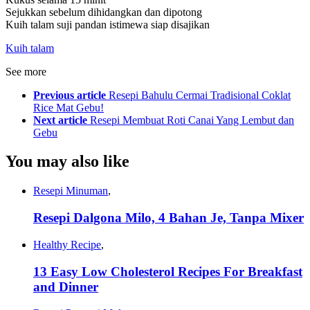
Sejukkan sebelum dihidangkan dan dipotong
Kuih talam suji pandan istimewa siap disajikan
Kuih talam
See more
Previous article
Resepi Bahulu Cermai Tradisional Coklat
Rice Mat Gebu!
Next article
Resepi Membuat Roti Canai Yang Lembut dan
Gebu
You may also like
Resepi Minuman
,
Resepi Dalgona Milo, 4 Bahan Je, Tanpa Mixer
Healthy Recipe
,
13 Easy Low Cholesterol Recipes For Breakfast
and Dinner