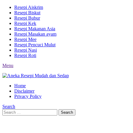
Resepi Aiskrim
Resepi Biskut
Resepi Bubur
Resepi Kek
Resepi Makanan Asia
Resepi Masakan ayam
Resepi Mee
Resepi Pencuci Mulut
Resepi Nasi
Resepi Roti
Menu
Home
Disclaimer
Privacy Policy
Search
Search
Search
for: