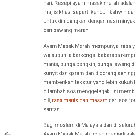
hari. Resepi ayam masak merah adalah 
majlis khas, seperti kenduri kahwin da
untuk dihidangkan dengan nasi minyak
dan bawang merah.
Ayam Masak Merah mempunyai rasa yan
walaupun ia berkongsi beberapa rem
manis, bunga cengkih, bunga lawang d
kunyit dan garam dan digoreng sehin
memberikan tekstur yang lebih kukuh 
ditambah sos menggelegak. Ini member
cili,
rasa manis dan masam
dari sos to
santan.
Bagi moslem di Malaysia dan di seluruh
Ayam Masak Merah boleh menjadi sala