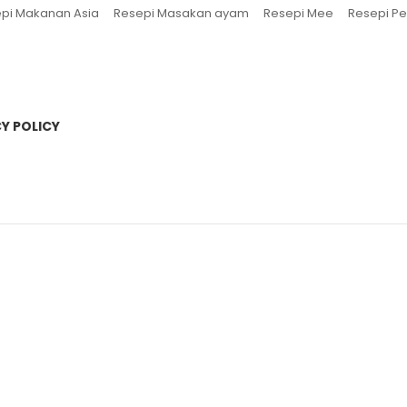
pi Makanan Asia
Resepi Masakan ayam
Resepi Mee
Resepi Pe
Y POLICY