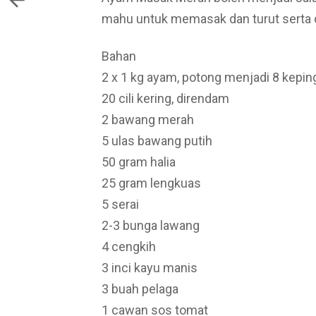
mahu untuk memasak dan turut serta 
Bahan
2 x 1 kg ayam, potong menjadi 8 kepi
20 cili kering, direndam
2 bawang merah
5 ulas bawang putih
50 gram halia
25 gram lengkuas
5 serai
2-3 bunga lawang
4 cengkih
3 inci kayu manis
3 buah pelaga
1 cawan sos tomat