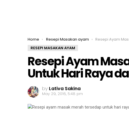
You are here:
Home
Resepi Masakan ayam
Resepi Ayam Masak Merah Tersedap 
RESEPI MASAKAN AYAM
Resepi Ayam Masa
Untuk Hari Raya d
by
Lativa Sakina
May 29, 2016, 5:48 pm